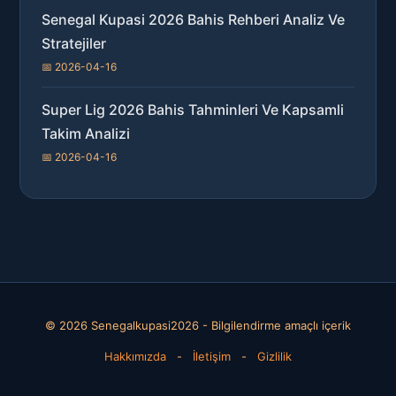
Senegal Kupasi 2026 Bahis Rehberi Analiz Ve
Stratejiler
📅 2026-04-16
Super Lig 2026 Bahis Tahminleri Ve Kapsamli
Takim Analizi
📅 2026-04-16
© 2026 Senegalkupasi2026 - Bilgilendirme amaçlı içerik
Hakkımızda
-
İletişim
-
Gizlilik