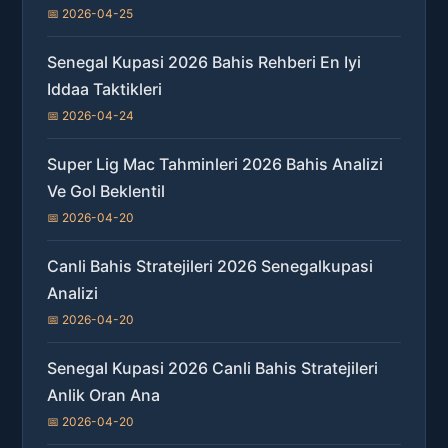
📅 2026-04-25
Senegal Kupasi 2026 Bahis Rehberi En Iyi
Iddaa Taktikleri
📅 2026-04-24
Super Lig Mac Tahminleri 2026 Bahis Analizi
Ve Gol Beklentil
📅 2026-04-20
Canli Bahis Stratejileri 2026 Senegalkupasi
Analizi
📅 2026-04-20
Senegal Kupasi 2026 Canli Bahis Stratejileri
Anlik Oran Ana
📅 2026-04-20