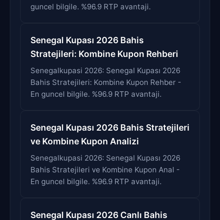
guncel bilgile. %96.9 RTP avantaji.
Senegal Kupası 2026 Bahis
Stratejileri: Kombine Kupon Rehberi
Senegalkupasi 2026: Senegal Kupası 2026
Bahis Stratejileri: Kombine Kupon Rehber -
En guncel bilgile. %96.9 RTP avantaji.
Senegal Kupası 2026 Bahis Stratejileri
ve Kombine Kupon Analizi
Senegalkupasi 2026: Senegal Kupası 2026
Bahis Stratejileri ve Kombine Kupon Anal -
En guncel bilgile. %96.9 RTP avantaji.
Senegal Kupası 2026 Canlı Bahis