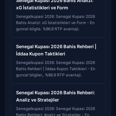
Senegal Kupası 2026 Bahis Analizi:
xG İstatistikleri ve Form
Senegalkupasi 2026: Senegal Kupası 2026
Bahis Analizi: xG İstatistikleri ve Form - En
guncel bilgile. %96.9 RTP avantaji.
Senegal Kupası 2026 Bahis Rehberi |
İddaa Kupon Taktikleri
Senegalkupasi 2026: Senegal Kupası 2026
Bahis Rehberi | İddaa Kupon Taktikleri - En
guncel bilgiler,. %96.9 RTP avantaji.
Senegal Kupası 2026 Bahis Rehberi:
Analiz ve Stratejiler
Senegalkupasi 2026: Senegal Kupası 2026
Bahis Rehberi: Analiz ve Stratejiler - En