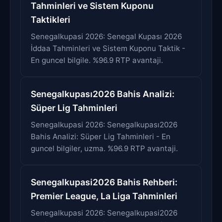
Tahminleri ve Sistem Kuponu
Taktikleri
Senegalkupasi 2026: Senegal Kupası 2026
İddaa Tahminleri ve Sistem Kuponu Taktik -
En guncel bilgile. %96.9 RTP avantaji.
Senegalkupası2026 Bahis Analizi:
Süper Lig Tahminleri
Senegalkupasi 2026: Senegalkupası2026
Bahis Analizi: Süper Lig Tahminleri - En
guncel bilgiler, uzma. %96.9 RTP avantaji.
Senegalkupasi2026 Bahis Rehberi:
Premier League, La Liga Tahminleri
Senegalkupasi 2026: Senegalkupasi2026