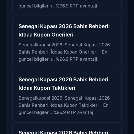
guncel bilgiler, u. %96.9 RTP avantaji.
Senegal Kupası 2026 Bahis Rehberi:
İddaa Kupon Önerileri
Senegalkupasi 2026: Senegal Kupası 2026
Bahis Rehberi: İddaa Kupon Önerileri - En
guncel bilgiler, u. %96.9 RTP avantaji.
Senegal Kupası 2026 Bahis Rehberi:
İddaa Kupon Taktikleri
Senegalkupasi 2026: Senegal Kupası 2026
Bahis Rehberi: İddaa Kupon Taktikleri - En
guncel bilgiler, . %96.9 RTP avantaji.
Senegal Kupası 2026 Bahis Rehberi: