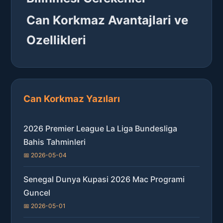
Can Korkmaz Avantajlari ve
Ozellikleri
Can Korkmaz Yazıları
2026 Premier League La Liga Bundesliga
Bahis Tahminleri
📅 2026-05-04
Senegal Dunya Kupasi 2026 Mac Programi
Guncel
📅 2026-05-01