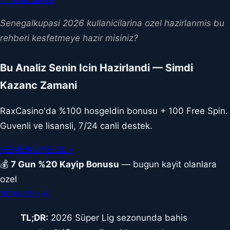
Senegalkupasi 2026 kullanicilarina ozel hazirlanmis bu
rehberi kesfetmeye hazir misiniz?
Bu Analiz Senin Icin Hazirlandi — Simdi
Kazanc Zamani
RaxCasino'da %100 hosgeldin bonusu + 100 Free Spin.
Guvenli ve lisansli, 7/24 canli destek.
HEMEN UYE OL »
💰
7 Gun %20 Kayip Bonusu
— bugun kayit olanlara
ozel
BONUSU AL
TL;DR:
2026 Süper Lig sezonunda bahis