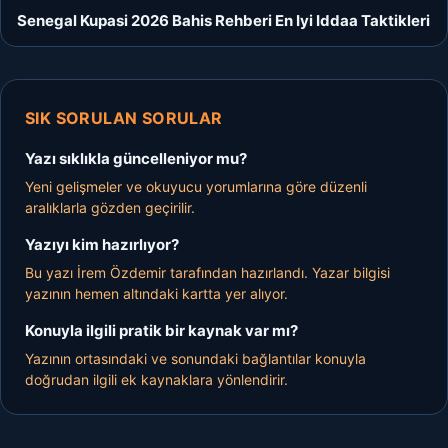
Senegal Kupasi 2026 Bahis Rehberi En Iyi Iddaa Taktikleri
SIK SORULAN SORULAR
Yazı sıklıkla güncelleniyor mu?
Yeni gelişmeler ve okuyucu yorumlarına göre düzenli
aralıklarla gözden geçirilir.
Yazıyı kim hazırlıyor?
Bu yazı İrem Özdemir tarafından hazırlandı. Yazar bilgisi
yazının hemen altındaki kartta yer alıyor.
Konuyla ilgili pratik bir kaynak var mı?
Yazının ortasındaki ve sonundaki bağlantılar konuyla
doğrudan ilgili ek kaynaklara yönlendirir.