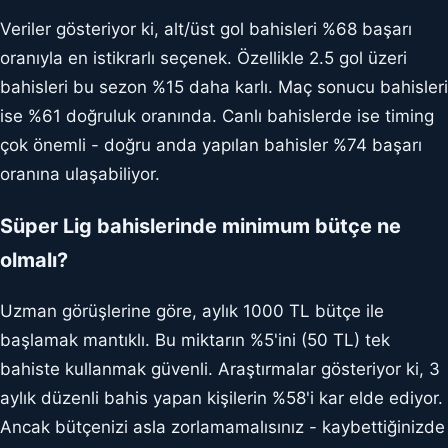
Veriler gösteriyor ki, alt/üst gol bahisleri %68 başarı
oranıyla en istikrarlı seçenek. Özellikle 2.5 gol üzeri
bahisleri bu sezon %15 daha karlı. Maç sonucu bahisleri
ise %61 doğruluk oranında. Canlı bahislerde ise timing
çok önemli - doğru anda yapılan bahisler %74 başarı
oranına ulaşabiliyor.
Süper Lig bahislerinde minimum bütçe ne
olmalı?
Uzman görüşlerine göre, aylık 1000 TL bütçe ile
başlamak mantıklı. Bu miktarın %5'ini (50 TL) tek
bahiste kullanmak güvenli. Araştırmalar gösteriyor ki, 3
aylık düzenli bahis yapan kişilerin %58'i kar elde ediyor.
Ancak bütçenizi asla zorlamamalısınız - kaybettiğinizde