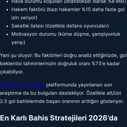
Hava durumu koşulları (istatistiksel olarak %8 etki)
Hakem faktörü (bazı hakemler %15 daha fazla gol
izin veriyor)
Sakatlık listesi (özellikle defans oyuncuları)
Motivasyon durumu (küme düşme, şampiyonluk
yarışı)
Yani şu oluyor: Bu faktörleri doğru analiz ettiğinizde, gol
beklentisi tahminlerinizin doğruluk oranı %73'e kadar
çıkabiliyor.
Iddaatahminrehberi
platformunda yayınlanan son
araştırma da bu bulguları destekliyor. Özellikle alt/üst
2.5 gol bahislerinde başarı oranının arttığını gösteriyor.
En Karlı Bahis Stratejileri 2026'da