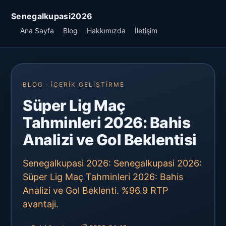
Senegalkupasi2026
Ana Sayfa
Blog
Hakkımızda
İletişim
BLOG · İÇERIK GELIŞTIRME
Süper Lig Maç
Tahminleri 2026: Bahis
Analizi ve Gol Beklentisi
Senegalkupasi 2026: Senegalkupasi 2026:
Süper Lig Maç Tahminleri 2026: Bahis
Analizi ve Gol Beklenti. %96.9 RTP
avantaji.