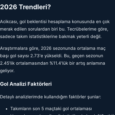
2026 Trendleri?
Acikcası, gol beklentisi hesaplama konusunda en çok
merak edilen sorulardan biri bu. Tecrübelerime göre,
sadece takım istatistiklerine bakmak yeterli değil.
Araştırmalara göre, 2026 sezonunda ortalama maç
başı gol sayısı 2.73'e yükseldi. Bu, geçen sezonun
2.45'lik ortalamasından %11.4'lük bir artış anlamına
geliyor.
Gol Analizi Faktörleri
Detaylı analizlerimde kullandığım faktörler şunlar:
Takımların son 5 maçtaki gol ortalaması