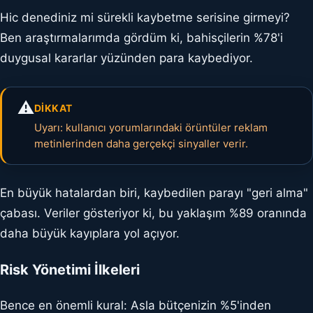
Hic denediniz mi sürekli kaybetme serisine girmeyi?
Ben araştırmalarımda gördüm ki, bahisçilerin %78'i
duygusal kararlar yüzünden para kaybediyor.
⚠️
DIKKAT
Uyarı: kullanıcı yorumlarındaki örüntüler reklam
metinlerinden daha gerçekçi sinyaller verir.
En büyük hatalardan biri, kaybedilen parayı "geri alma"
çabası. Veriler gösteriyor ki, bu yaklaşım %89 oranında
daha büyük kayıplara yol açıyor.
Risk Yönetimi İlkeleri
Bence en önemli kural: Asla bütçenizin %5'inden