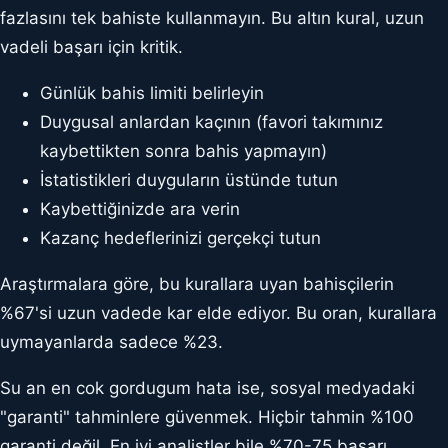
fazlasını tek bahiste kullanmayın. Bu altın kural, uzun
vadeli başarı için kritik.
Günlük bahis limiti belirleyin
Duygusal anlardan kaçının (favori takımınız
kaybettikten sonra bahis yapmayın)
İstatistikleri duyguların üstünde tutun
Kaybettiğinizde ara verin
Kazanç hedeflerinizi gerçekçi tutun
Araştırmalara göre, bu kurallara uyan bahisçilerin
%67'si uzun vadede kar elde ediyor. Bu oran, kurallara
uymayanlarda sadece %23.
Su an en cok gordugum hata ise, sosyal medyadaki
"garanti" tahminlere güvenmek. Hiçbir tahmin %100
garanti değil. En iyi analistler bile %70-75 başarı