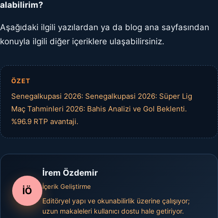
alabilirim?
Aşağıdaki ilgili yazılardan ya da blog ana sayfasından
konuyla ilgili diğer içeriklere ulaşabilirsiniz.
ÖZET
Senegalkupasi 2026: Senegalkupasi 2026: Süper Lig
Maç Tahminleri 2026: Bahis Analizi ve Gol Beklenti.
%96.9 RTP avantaji.
İrem Özdemir
İçerik Geliştirme
İÖ
Editöryel yapı ve okunabilirlik üzerine çalışıyor;
uzun makaleleri kullanıcı dostu hale getiriyor.