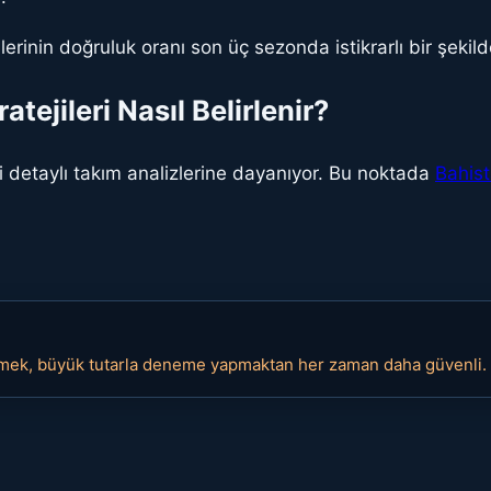
inin doğruluk oranı son üç sezonda istikrarlı bir şekild
ejileri Nasıl Belirlenir?
'si detaylı takım analizlerine dayanıyor. Bu noktada
Bahis
irmek, büyük tutarla deneme yapmaktan her zaman daha güvenli.