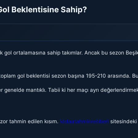
ol Beklentisine Sahip?
gol ortalamasına sahip takımlar. Ancak bu sezon Beşiktaş
n toplam gol beklentisi sezon başına 195-210 arasında. 
ler genelde mantıklı. Tabii ki her maçı ayrı değerlendir
zor tahmin edilen kısım.
Iddaatahminrehberi
sitesindeki