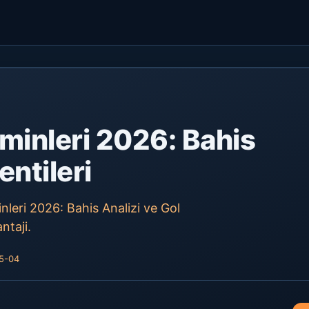
minleri 2026: Bahis
entileri
leri 2026: Bahis Analizi ve Gol
ntaji.
05-04