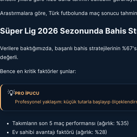
Arastırmalara göre, Türk futbolunda maç sonucu tahminler
Süper Lig 2026 Sezonunda Bahis Strat
Verilere baktığımızda, başarılı bahis stratejilerinin %67
değerli.
Bence en kritik faktörler şunlar:
💡
PRO IPUCU
Profesyonel yaklaşım: küçük tutarla başlayıp ölçeklend
Takımların son 5 maç performansı (ağırlık: %35)
Ev sahibi avantajı faktörü (ağırlık: %28)