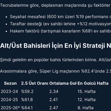
Tecrubelerime göre, deplasman maçlarında şu faktörler ç
Seyahat mesafesi (600 km üzeri %19 performans 
Taraftar desteği (ev sahibi lehine +%12 motivasyon
Hakem faktörü (tartışmalı kararların %68'i ev sahibi
Alt/Üst Bahisleri İçin En İyi Strateji 
Şimdi gelelim en popüler bahis türlerinden birine. Alt/üs
Arastırmalara göre, Süper Lig maçlarının %62.4'ünde 2.
Sezon
2.5 Üst Oranı
Ortalama Gol
En Golcü Hafta
2023-24
%59.2
2.34
15. Hafta
2024-25
%61.8
2.41
12. Hafta
2025-26*
%64.1
2.47
8. Hafta