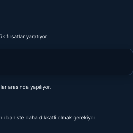
 fırsatlar yaratıyor.
lar arasında yapılıyor.
anlı bahiste daha dikkatli olmak gerekiyor.