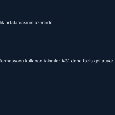
'lik ortalamasının üzerinde.
1 formasyonu kullanan takımlar %31 daha fazla gol atıyor.