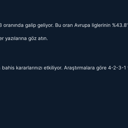
.3 oranında galip geliyor. Bu oran Avrupa liglerinin %43.8
r yazılarına göz atın.
bahis kararlarınızı etkiliyor. Araştırmalara göre 4-2-3-