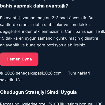
bahis yapmak daha avantajlı?
En avantajlı zaman maçtan 2-3 saat öncesidir. Bu
saatlerde oranlar daha stabil olur ve son dakika
değişikliklerinden etkilenmezsiniz. Canlı bahis için ise ilk
15 dakika en uygun zamandır çünkü maçın gidişatını
anlayabilir ve buna göre pozisyon alabilirsiniz.
Hemen Oyna
© 2026 senegalkupasi2026.com — Tum haklari
saklidir. 18+
Okudugun Stratejiyi Simdi Uygula
Raxcasino uyelerine ozel: %100 ilk yatirim bonusu, 100