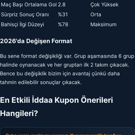
Maç Başı Ortalama Gol
2.8
Çok Yüksek
Sürpriz Sonuç Oranı
%31
Orta
Bahisçi İlgi Düzeyi
%78
Maksimum
2026'da Değişen Format
Bu sene format değişikliği var. Grup aşamasında 6 grup
halinde oynanacak ve her gruptan ilk 2 takım çıkacak.
Bence bu değişiklik bizim için avantaj çünkü daha
tahmin edilebilir sonuçlar çıkacak.
En Etkili İddaa Kupon Önerileri
Hangileri?