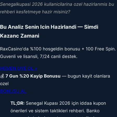
Senegalkupasi 2026 kullanicilarina ozel hazirlanmis bu
rehberi kesfetmeye hazir misiniz?
Bu Analiz Senin Icin Hazirlandi — Simdi
Kazanc Zamani
RaxCasino'da %100 hosgeldin bonusu + 100 Free Spin.
Guvenli ve lisansli, 7/24 canli destek.
HEMEN UYE OL »
💰
7 Gun %20 Kayip Bonusu
— bugun kayit olanlara
ozel
BONUSU AL
TL;DR:
Senegal Kupası 2026 için iddaa kupon
önerileri ve sistem taktikleri rehberi. Banko