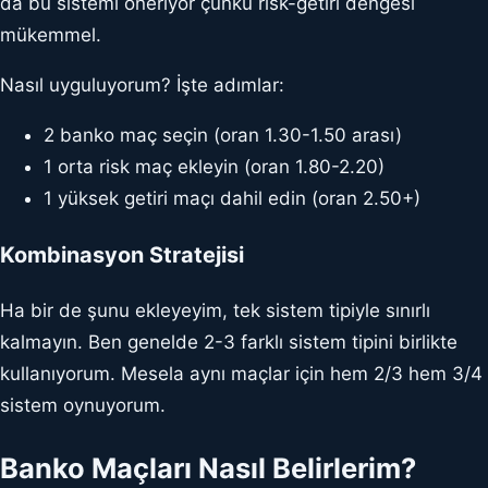
da bu sistemi öneriyor çünkü risk-getiri dengesi
mükemmel.
Nasıl uyguluyorum? İşte adımlar:
2 banko maç seçin (oran 1.30-1.50 arası)
1 orta risk maç ekleyin (oran 1.80-2.20)
1 yüksek getiri maçı dahil edin (oran 2.50+)
Kombinasyon Stratejisi
Ha bir de şunu ekleyeyim, tek sistem tipiyle sınırlı
kalmayın. Ben genelde 2-3 farklı sistem tipini birlikte
kullanıyorum. Mesela aynı maçlar için hem 2/3 hem 3/4
sistem oynuyorum.
Banko Maçları Nasıl Belirlerim?