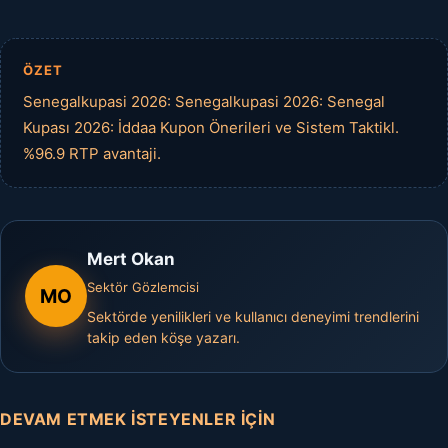
ÖZET
Senegalkupasi 2026: Senegalkupasi 2026: Senegal
Kupası 2026: İddaa Kupon Önerileri ve Sistem Taktikl.
%96.9 RTP avantaji.
Mert Okan
Sektör Gözlemcisi
MO
Sektörde yenilikleri ve kullanıcı deneyimi trendlerini
takip eden köşe yazarı.
DEVAM ETMEK ISTEYENLER IÇIN