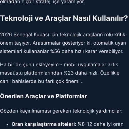
olmadan hiçbir strateji işe yaramıyor.
Teknoloji ve Araçlar Nasıl Kullanılır?
2026 Senegal Kupası için teknolojik araçların rolü kritik
önem taşıyor. Arastırmalar gösteriyor ki, otomatik uyarı
sistemleri kullananlar %56 daha hızlı karar verebiliyor.
Ha bir de şunu ekleyeyim - mobil uygulamalar artık
masaüstü platformlarından %23 daha hızlı. Özellikle
canlı bahislerde bu fark çok önemli.
Önerilen Araçlar ve Platformlar
Gözden kaçırılmaması gereken teknolojik yardımcılar:
Oran karşılaştırma siteleri:
%8-12 daha iyi oran