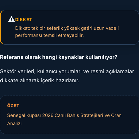
⚠️
DIKKAT
Dikkat: tek bir seferlik yüksek getiri uzun vadeli
performansı temsil etmeyebilir.
Referans olarak hangi kaynaklar kullanılıyor?
Sektör verileri, kullanıcı yorumları ve resmi açıklamalar
dikkate alınarak içerik hazırlanır.
ÖZET
Senegal Kupası 2026 Canlı Bahis Stratejileri ve Oran
Analizi