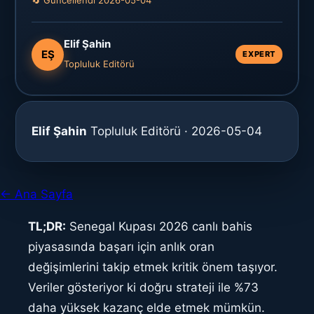
🔄 Güncellendi 2026-05-04
Elif Şahin
EŞ
EXPERT
Topluluk Editörü
Elif Şahin
Topluluk Editörü · 2026-05-04
← Ana Sayfa
TL;DR:
Senegal Kupası 2026 canlı bahis
piyasasında başarı için anlık oran
değişimlerini takip etmek kritik önem taşıyor.
Veriler gösteriyor ki doğru strateji ile %73
daha yüksek kazanç elde etmek mümkün.