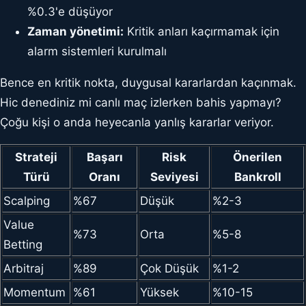
%0.3'e düşüyor
Zaman yönetimi:
Kritik anları kaçırmamak için
alarm sistemleri kurulmalı
Bence en kritik nokta, duygusal kararlardan kaçınmak.
Hic denediniz mi canlı maç izlerken bahis yapmayı?
Çoğu kişi o anda heyecanla yanlış kararlar veriyor.
Strateji
Başarı
Risk
Önerilen
Türü
Oranı
Seviyesi
Bankroll
Scalping
%67
Düşük
%2-3
Value
%73
Orta
%5-8
Betting
Arbitraj
%89
Çok Düşük
%1-2
Momentum
%61
Yüksek
%10-15