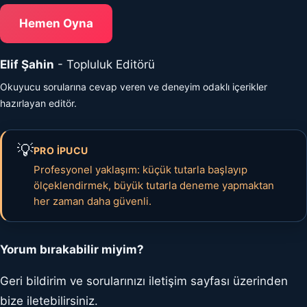
Hemen Oyna
Elif Şahin
- Topluluk Editörü
Okuyucu sorularına cevap veren ve deneyim odaklı içerikler
hazırlayan editör.
💡
PRO IPUCU
Profesyonel yaklaşım: küçük tutarla başlayıp
ölçeklendirmek, büyük tutarla deneme yapmaktan
her zaman daha güvenli.
Yorum bırakabilir miyim?
Geri bildirim ve sorularınızı iletişim sayfası üzerinden
bize iletebilirsiniz.