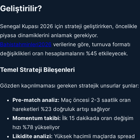
Geliştirilir?
Senegal Kupası 2026 için strateji geliştirirken, öncelikle
piyasa dinamiklerini anlamak gerekiyor.
Bahistahminleri2026
verilerine göre, turnuva formatı
değişiklikleri oran hesaplamalarını %45 etkileyecek.
Temel Strateji Bileşenleri
Gözden kaçırılmaması gereken stratejik unsurlar şunlar:
Pre-match analiz:
Maç öncesi 2-3 saatlik oran
hareketleri %23 doğruluk artışı sağlıyor
Momentum takibi:
İlk 15 dakikada oran değişim
hızı %78 yükseliyor
Likidite analizi:
Yüksek hacimli maçlarda spread