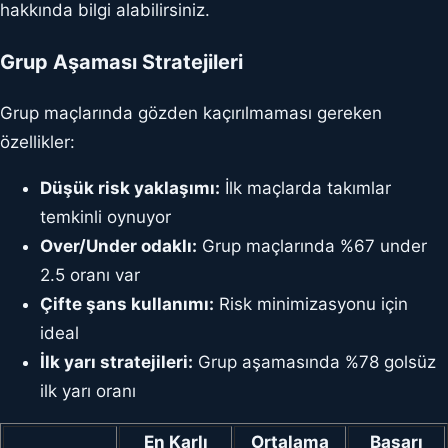
hakkında bilgi alabilirsiniz.
Grup Aşaması Stratejileri
Grup maçlarında gözden kaçırılmaması gereken
özellikler:
Düşük risk yaklaşımı:
İlk maçlarda takımlar
temkinli oynuyor
Over/Under odaklı:
Grup maçlarında %67 under
2.5 oranı var
Çifte şans kullanımı:
Risk minimizasyonu için
ideal
İlk yarı stratejileri:
Grup aşamasında %78 golsüz
ilk yarı oranı
En Karlı
Ortalama
Başarı