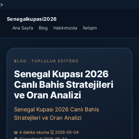
>
Senegalkupasi2026
Ana Sayfa
Blog
Hakkımızda
İletişim
BLOG · TOPLULUK EDITÖRÜ
Senegal Kupası 2026
Canlı Bahis Stratejileri
ve Oran Analizi
Senegal Kupası 2026 Canlı Bahis
Stratejileri ve Oran Analizi
📖 4 dakika okuma
·
🗓️ 2026-05-04
·