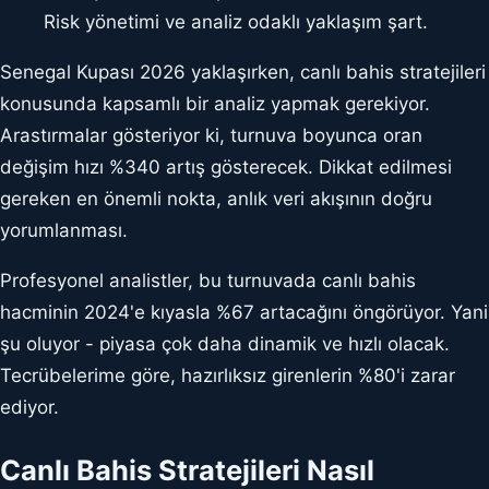
Risk yönetimi ve analiz odaklı yaklaşım şart.
Senegal Kupası 2026 yaklaşırken, canlı bahis stratejileri
konusunda kapsamlı bir analiz yapmak gerekiyor.
Arastırmalar gösteriyor ki, turnuva boyunca oran
değişim hızı %340 artış gösterecek. Dikkat edilmesi
gereken en önemli nokta, anlık veri akışının doğru
yorumlanması.
Profesyonel analistler, bu turnuvada canlı bahis
hacminin 2024'e kıyasla %67 artacağını öngörüyor. Yani
şu oluyor - piyasa çok daha dinamik ve hızlı olacak.
Tecrübelerime göre, hazırlıksız girenlerin %80'i zarar
ediyor.
Canlı Bahis Stratejileri Nasıl