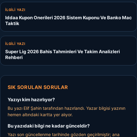
İLGILI YAZI
Iddaa Kupon Onerileri 2026 Sistem Kuponu Ve Banko Mac
Taktik
İLGILI YAZI
Super Lig 2026 Bahis Tahminleri Ve Takim Analizleri
Rehberi
SIK SORULAN SORULAR
Yazıyı kim hazırlıyor?
Bu yazı Elif Şahin tarafından hazırlandı. Yazar bilgisi yazının
hemen altındaki kartta yer alıyor.
Bu yazıdaki bilgi ne kadar günceldir?
Yazı son güncellenme tarihinde gözden geçirilmiştir; ana