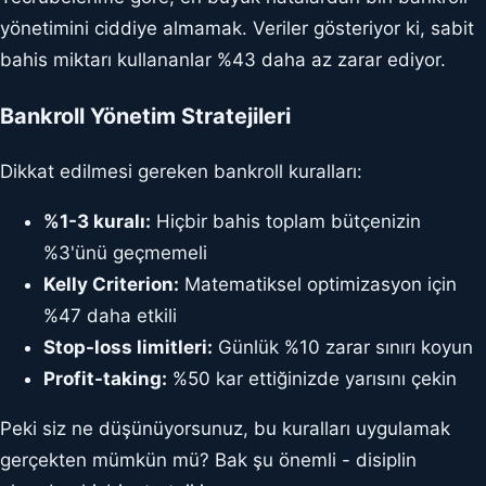
yönetimini ciddiye almamak. Veriler gösteriyor ki, sabit
bahis miktarı kullananlar %43 daha az zarar ediyor.
Bankroll Yönetim Stratejileri
Dikkat edilmesi gereken bankroll kuralları:
%1-3 kuralı:
Hiçbir bahis toplam bütçenizin
%3'ünü geçmemeli
Kelly Criterion:
Matematiksel optimizasyon için
%47 daha etkili
Stop-loss limitleri:
Günlük %10 zarar sınırı koyun
Profit-taking:
%50 kar ettiğinizde yarısını çekin
Peki siz ne düşünüyorsunuz, bu kuralları uygulamak
gerçekten mümkün mü? Bak şu önemli - disiplin