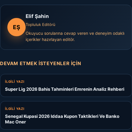
Elif Şahin
Topluluk Editörü
EŞ
Okuyucu sorularına cevap veren ve deneyim odaklı
içerikler hazırlayan editör.
DEVAM ETMEK ISTEYENLER IÇIN
İLGILI YAZI
Super Lig 2026 Bahis Tahminleri Emrenin Analiz Rehberi
İLGILI YAZI
Senegal Kupasi 2026 Iddaa Kupon Taktikleri Ve Banko
Mac Oner