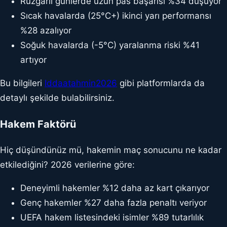
Rüzgarlı günlerde uzun pas başarısı %34 düşüyor
Sıcak havalarda (25°C+) ikinci yarı performansı
%28 azalıyor
Soğuk havalarda (-5°C) yaralanma riski %41
artıyor
Bu bilgileri
Iddaatahmin2026
gibi platformlarda da
detaylı şekilde bulabilirsiniz.
Hakem Faktörü
Hiç düşündünüz mü, hakemin maç sonucunu ne kadar
etkilediğini? 2026 verilerine göre:
Deneyimli hakemler %12 daha az kart çıkarıyor
Genç hakemler %27 daha fazla penaltı veriyor
UEFA hakem listesindeki isimler %89 tutarlılık