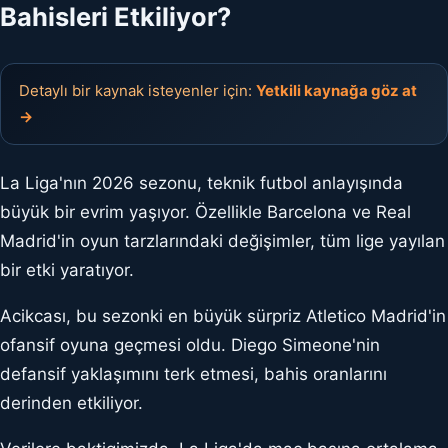
Bahisleri Etkiliyor?
Detaylı bir kaynak isteyenler için:
Yetkili kaynağa göz at
→
La Liga'nın 2026 sezonu, teknik futbol anlayışında
büyük bir evrim yaşıyor. Özellikle Barcelona ve Real
Madrid'in oyun tarzlarındaki değişimler, tüm lige yayılan
bir etki yaratıyor.
Acikcası, bu sezonki en büyük sürpriz Atletico Madrid'in
ofansif oyuna geçmesi oldu. Diego Simeone'nin
defansif yaklaşımını terk etmesi, bahis oranlarını
derinden etkiliyor.