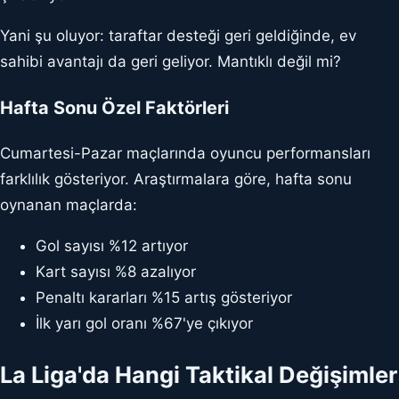
Yani şu oluyor: taraftar desteği geri geldiğinde, ev
sahibi avantajı da geri geliyor. Mantıklı değil mi?
Hafta Sonu Özel Faktörleri
Cumartesi-Pazar maçlarında oyuncu performansları
farklılık gösteriyor. Araştırmalara göre, hafta sonu
oynanan maçlarda:
Gol sayısı %12 artıyor
Kart sayısı %8 azalıyor
Penaltı kararları %15 artış gösteriyor
İlk yarı gol oranı %67'ye çıkıyor
La Liga'da Hangi Taktikal Değişimler