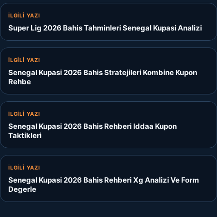
İLGILI YAZI
Super Lig 2026 Bahis Tahminleri Senegal Kupasi Analizi
İLGILI YAZI
Senegal Kupasi 2026 Bahis Stratejileri Kombine Kupon
Rehbe
İLGILI YAZI
Senegal Kupasi 2026 Bahis Rehberi Iddaa Kupon
Taktikleri
İLGILI YAZI
Senegal Kupasi 2026 Bahis Rehberi Xg Analizi Ve Form
Degerle