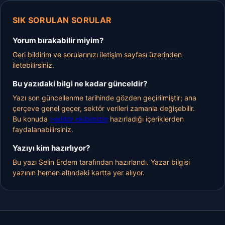
SIK SORULAN SORULAR
Yorum bırakabilir miyim?
Geri bildirim ve sorularınızı iletişim sayfası üzerinden
iletebilirsiniz.
Bu yazıdaki bilgi ne kadar günceldir?
Yazı son güncellenme tarihinde gözden geçirilmiştir; ana
çerçeve genel geçer, sektör verileri zamanla değişebilir.
Bu konuda
>editör ekibimizin
hazırladığı içeriklerden
faydalanabilirsiniz.
Yazıyı kim hazırlıyor?
Bu yazı Selin Erdem tarafından hazırlandı. Yazar bilgisi
yazının hemen altındaki kartta yer alıyor.