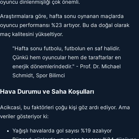
oyuncu dinlenmişliği çok önemli.
Araştırmalara göre, hafta sonu oynanan maçlarda
oyuncu performansı %23 artıyor. Bu da doğal olarak
maç kalitesini yükseltiyor.
"Hafta sonu futbolu, futbolun en saf halidir.
Çünkü hem oyuncular hem de taraftarlar en
enerjik dönemlerindedir." - Prof. Dr. Michael
Schmidt, Spor Bilimci
Hava Durumu ve Saha Koşulları
Acikcasi, bu faktörleri çoğu kişi göz ardı ediyor. Ama
veriler gösteriyor ki:
Yağışlı havalarda gol sayısı %19 azalıyor