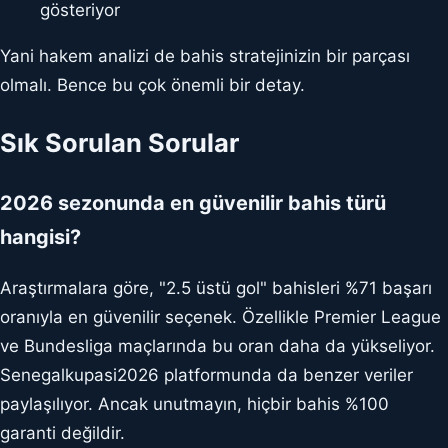
gösteriyor
Yani hakem analizi de bahis stratejinizin bir parçası
olmalı. Bence bu çok önemli bir detay.
Sık Sorulan Sorular
2026 sezonunda en güvenilir bahis türü
hangisi?
Araştırmalara göre, "2.5 üstü gol" bahisleri %71 başarı
oranıyla en güvenilir seçenek. Özellikle Premier League
ve Bundesliga maçlarında bu oran daha da yükseliyor.
Senegalkupasi2026 platformunda da benzer veriler
paylaşılıyor. Ancak unutmayın, hiçbir bahis %100
garanti değildir.