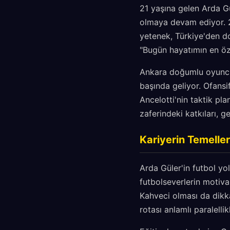
21 yaşına gelen Arda Gü
olmaya devam ediyor. 2
yetenek, Türkiye'den do
"Bugün hayatımın en öze
Ankara doğumlu oyuncun
başında geliyor. Ofansi
Ancelotti'nin taktik pl
zaferindeki katkıları, 
Kariyerin Temeller
Arda Güler'in futbol yo
futbolseverlerin motiva
Kahveci olması da dikka
rotası anlamlı paralellik