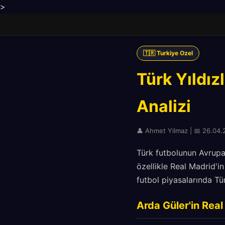
>
🇹🇷 Turkiye Ozel
Türk Yıldı
Analizi
👤 Ahmet Yilmaz | 📅 26.04.2
Türk futbolunun Avrupa'
özellikle Real Madrid'i
futbol piyasalarında Tü
Arda Güler'in Rea