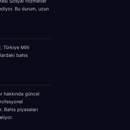
itesi Sosyal Hizmetler
 ediyor. Bu durum, uzun
 Türkiye Milli
lardaki bahis
ar hakkında güncel
profesyonel
. Bahis piyasaları
liyor.