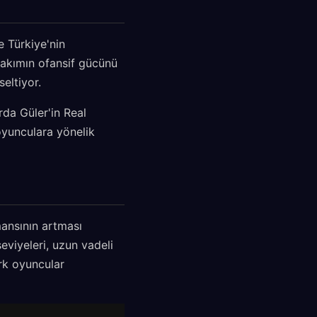
e Türkiye'nin
 takımın ofansif gücünü
seltiyor.
rda Güler'in Real
 oyunculara yönelik
mansının artması
eviyeleri, uzun vadeli
ürk oyuncular