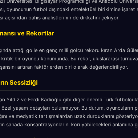
zi Üniversitesi Bilgisayar Programcılığı ve Anadolu Ünivers
, oyuncunun futbol dışındaki entelektüel birikimine işaret
ı açısından bahis analistlerinin de dikkatini çekiyor.
mansı ve Rekortlar
nda attığı golle en genç milli golcü rekoru kıran Arda Güler,
n kritik bir oyuncu konumunda. Bu rekor, uluslararası turnuva
şansını artıran faktörlerden biri olarak değerlendiriliyor.
rın Sessizliği
n Yıldız ve Ferdi Kadıoğlu gibi diğer önemli Türk futbolcul
 özel yaşam detayları bulunmuyor. Bu durum, oyuncuların 
ğını ve medyatik tartışmalardan uzak durduklarını gösteriyor
ın sahada konsantrasyonlarını koruyabilecekleri anlamına ge