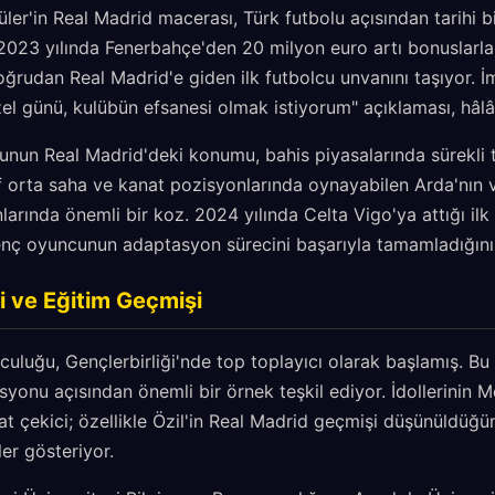
ler'in Real Madrid macerası, Türk futbolu açısından tarihi bi
023 yılında Fenerbahçe'den 20 milyon euro artı bonuslarla
ğrudan Real Madrid'e giden ilk futbolcu unvanını taşıyor. İ
l günü, kulübün efsanesi olmak istiyorum" açıklaması, hâlâ 
un Real Madrid'deki konumu, bahis piyasalarında sürekli t
f orta saha ve kanat pozisyonlarında oynayabilen Arda'nın ve
anlarında önemli bir koz. 2024 yılında Celta Vigo'ya attığı i
genç oyuncunun adaptasyon sürecini başarıyla tamamladığını
i ve Eğitim Geçmişi
lculuğu, Gençlerbirliği'nde top toplayıcı olarak başlamış. Bu
syonu açısından önemli bir örnek teşkil ediyor. İdollerinin M
t çekici; özellikle Özil'in Real Madrid geçmişi düşünüldüğü
ler gösteriyor.