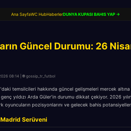
Ana Sayfa
WC Hub
Haberler
DUNYA KUPASI BAHIS YAP →
zların Güncel Durumu: 26 Nis
026 08:14 | 🌐 gossip_tr_futbol
daki temsilcileri hakkında güncel gelişmeleri mercek altına 
n genç yıldızı Arda Güler'in durumu dikkat çekiyor. 2026 yıl
rk oyuncuların pozisyonlarını ve gelecek bahis potansiyeller
l Madrid Serüveni