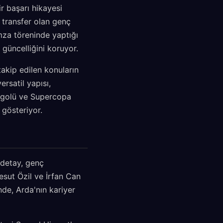
r başarı hikayesi
 transfer olan genç
mza töreninde yaptığı
güncelliğini koruyor.
akip edilen konuların
rsatil yapısı,
lk golü ve Supercopa
 gösteriyor.
 detay, genç
esut Özil ve İrfan Can
nde, Arda'nın kariyer