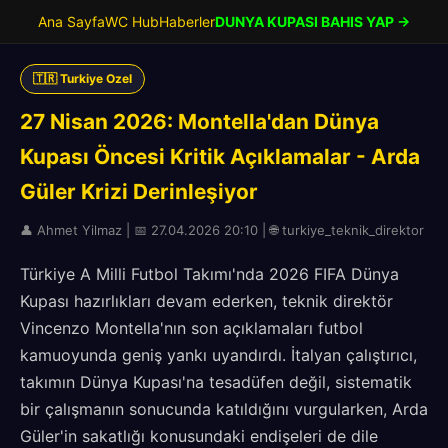
Ana Sayfa
WC Hub
Haberler
DUNYA KUPASI BAHIS YAP →
🇹🇷 Turkiye Ozel
27 Nisan 2026: Montella'dan Dünya
Kupası Öncesi Kritik Açıklamalar - Arda
Güler Krizi Derinleşiyor
👤 Ahmet Yilmaz | 📅 27.04.2026 20:10 | 🌐 turkiye_teknik_direktor
Türkiye A Milli Futbol Takımı'nda 2026 FIFA Dünya
Kupası hazırlıkları devam ederken, teknik direktör
Vincenzo Montella'nın son açıklamaları futbol
kamuoyunda geniş yankı uyandırdı. İtalyan çalıştırıcı,
takımın Dünya Kupası'na tesadüfen değil, sistematik
bir çalışmanın sonucunda katıldığını vurgularken, Arda
Güler'in sakatlığı konusundaki endişeleri de dile