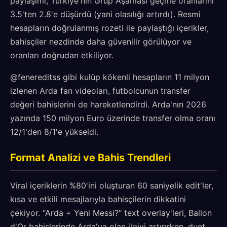
paylaşımı, Türkiye'nin Grup Aşaması geçme oranlarını
3.5'ten 2.8'e düşürdü (yani olasılığı artırdı). Resmi
hesapların doğrulanmış rozeti ile paylaştığı içerikler,
bahisçiler nezdinde daha güvenilir görülüyor ve
oranları doğrudan etkiliyor.
@fenereditss gibi kulüp kökenli hesapların 11 milyon
izlenen Arda fan videoları, futbolcunun transfer
değeri bahislerini de hareketlendirdi. Arda'nın 2026
yazında 150 milyon Euro üzerinde transfer olma oranı
12/1'den 8/1'e yükseldi.
Format Analizi ve Bahis Trendleri
Viral içeriklerin %80'ini oluşturan 60 saniyelik edit'ler,
kısa ve etkili mesajlarıyla bahisçilerin dikkatini
çekiyor. "Arda = Yeni Messi?" text overlay'leri, Ballon
d'Or bahislerinde Arda'ya olan ilgiyi artırırken, duet