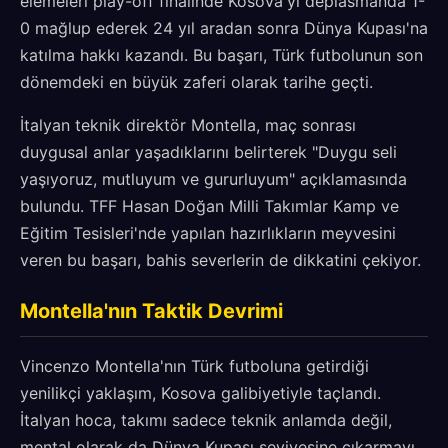
elemeleri play-off finalinde Kosova'yı deplasmanda 1-
0 mağlup ederek 24 yıl aradan sonra Dünya Kupası'na
katılma hakkı kazandı. Bu başarı, Türk futbolunun son
dönemdeki en büyük zaferi olarak tarihe geçti.
İtalyan teknik direktör Montella, maç sonrası
duygusal anlar yaşadıklarını belirterek "Duygu seli
yaşıyoruz, mutluyum ve gururluyum" açıklamasında
bulundu. TFF Hasan Doğan Milli Takımlar Kamp ve
Eğitim Tesisleri'nde yapılan hazırlıkların meyvesini
veren bu başarı, bahis severlerin de dikkatini çekiyor.
Montella'nın Taktik Devrimi
Vincenzo Montella'nın Türk futboluna getirdiği
yenilikçi yaklaşım, Kosova galibiyetiyle taçlandı.
İtalyan hoca, takımı sadece teknik anlamda değil,
mental olarak da Dünya Kupası seviyesine çıkarmayı