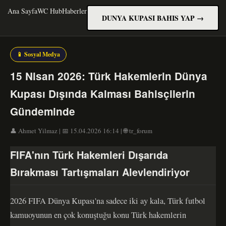
Ana Sayfa
WC Hub
Haberler
DUNYA KUPASI BAHIS YAP →
📱 Sosyal Medya
15 Nisan 2026: Türk Hakemlerin Dünya
Kupası Dışında Kalması Bahisçilerin
Gündeminde
👤 Ahmet Yilmaz | 📅 15.04.2026 16:14 | 🌐 tr_forum
FIFA'nın Türk Hakemleri Dışarıda
Bırakması Tartışmaları Alevlendiriyor
2026 FIFA Dünya Kupası'na sadece iki ay kala, Türk futbol
kamuoyunun en çok konuştuğu konu Türk hakemlerin