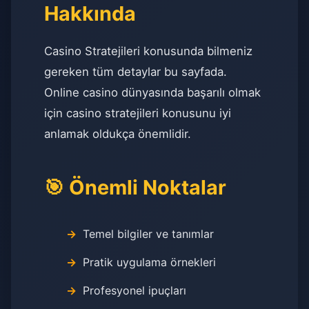
Hakkında
Casino Stratejileri konusunda bilmeniz
gereken tüm detaylar bu sayfada.
Online casino dünyasında başarılı olmak
için casino stratejileri konusunu iyi
anlamak oldukça önemlidir.
🎯 Önemli Noktalar
Temel bilgiler ve tanımlar
Pratik uygulama örnekleri
Profesyonel ipuçları