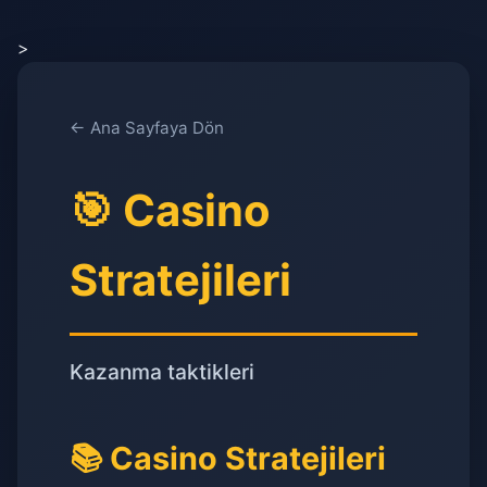
>
← Ana Sayfaya Dön
🎯 Casino
Stratejileri
Kazanma taktikleri
📚 Casino Stratejileri