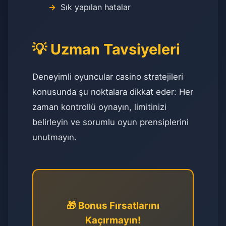
Sık yapılan hatalar
💡 Uzman Tavsiyeleri
Deneyimli oyuncular casino stratejileri
konusunda şu noktalara dikkat eder: Her
zaman kontrollü oynayın, limitinizi
belirleyin ve sorumlu oyun prensiplerini
unutmayın.
🎁 Bonus Fırsatlarını
Kaçırmayın!