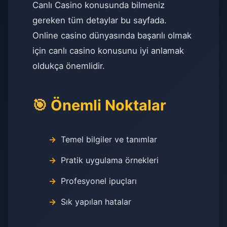
Canlı Casino konusunda bilmeniz
gereken tüm detaylar bu sayfada.
Online casino dünyasında başarılı olmak
için canlı casino konusunu iyi anlamak
oldukça önemlidir.
🎯 Önemli Noktalar
Temel bilgiler ve tanımlar
Pratik uygulama örnekleri
Profesyonel ipuçları
Sık yapılan hatalar